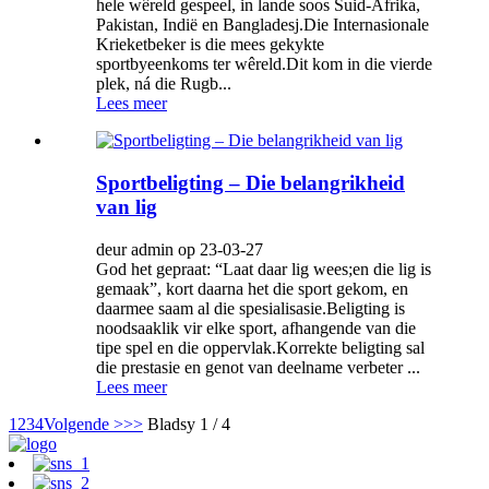
hele wêreld gespeel, in lande soos Suid-Afrika,
Pakistan, Indië en Bangladesj.Die Internasionale
Krieketbeker is die mees gekykte
sportbyeenkoms ter wêreld.Dit kom in die vierde
plek, ná die Rugb...
Lees meer
Sportbeligting – Die belangrikheid
van lig
deur admin op 23-03-27
God het gepraat: “Laat daar lig wees;en die lig is
gemaak”, kort daarna het die sport gekom, en
daarmee saam al die spesialisasie.Beligting is
noodsaaklik vir elke sport, afhangende van die
tipe spel en die oppervlak.Korrekte beligting sal
die prestasie en genot van deelname verbeter ...
Lees meer
1
2
3
4
Volgende >
>>
Bladsy 1 / 4