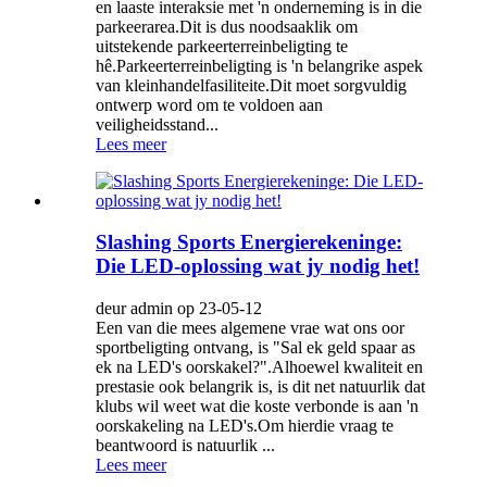
en laaste interaksie met 'n onderneming is in die
parkeerarea.Dit is dus noodsaaklik om
uitstekende parkeerterreinbeligting te
hê.Parkeerterreinbeligting is 'n belangrike aspek
van kleinhandelfasiliteite.Dit moet sorgvuldig
ontwerp word om te voldoen aan
veiligheidsstand...
Lees meer
Slashing Sports Energierekeninge:
Die LED-oplossing wat jy nodig het!
deur admin op 23-05-12
Een van die mees algemene vrae wat ons oor
sportbeligting ontvang, is "Sal ek geld spaar as
ek na LED's oorskakel?".Alhoewel kwaliteit en
prestasie ook belangrik is, is dit net natuurlik dat
klubs wil weet wat die koste verbonde is aan 'n
oorskakeling na LED's.Om hierdie vraag te
beantwoord is natuurlik ...
Lees meer