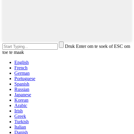
Druk Enter om te soek of ESC om
toe te maak
English
French
German
Portuguese
Spanish
Russian
Japanese
Korean
Arabic
Irish
Greek
Turkish
Italian
Danish