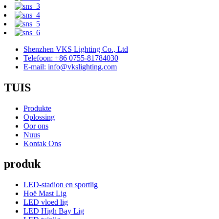
Shenzhen VKS Lighting Co., Ltd
Telefoon: +86 0755-81784030
E-mail: info@vkslighting.com
TUIS
Produkte
Oplossing
Oor ons
Nuus
Kontak Ons
produk
LED-stadion en sportlig
Hoë Mast Lig
LED vloed lig
LED High Bay Lig