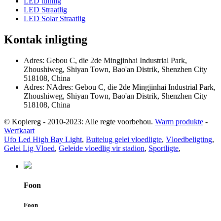
LED tuinlig
LED Straatlig
LED Solar Straatlig
Kontak inligting
Adres: Gebou C, die 2de Mingjinhai Industrial Park,
Zhoushiweg, Shiyan Town, Bao'an Distrik, Shenzhen City
518108, China
Adres: NAdres: Gebou C, die 2de Mingjinhai Industrial Park,
Zhoushiweg, Shiyan Town, Bao'an Distrik, Shenzhen City
518108, China
© Kopiereg - 2010-2023: Alle regte voorbehou.
Warm produkte
-
Werfkaart
Ufo Led High Bay Light
,
Buitelug gelei vloedligte
,
Vloedbeligting
,
Gelei Lig Vloed
,
Geleide vloedlig vir stadion
,
Sportligte
,
Foon
Foon