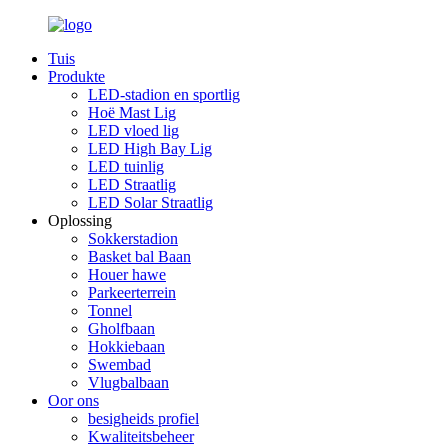
Tuis
Produkte
LED-stadion en sportlig
Hoë Mast Lig
LED vloed lig
LED High Bay Lig
LED tuinlig
LED Straatlig
LED Solar Straatlig
Oplossing
Sokkerstadion
Basket bal Baan
Houer hawe
Parkeerterrein
Tonnel
Gholfbaan
Hokkiebaan
Swembad
Vlugbalbaan
Oor ons
besigheids profiel
Kwaliteitsbeheer