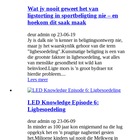
Wat jy nooit geweet het van
ligstorting in sportbeligting nie – en
hoekom dit saak maak
deur admin op 23-06-19
Jy is dalk nie 'n kenner in beligtingsontwerp nie,
maar jy het waarskynlik gehoor van die term
"ligbesoedeling".Kunsmatige beligting is een van
die grootste faktore in ligbesoedeling, wat alles
van menslike gesondheid tot wild kan
beïnvloed.Ligte mors is 'n groot bydraer tot
hierdie probleem....
Lees meer
LED Knowledge Episode 6:
Ligbesoedeling
deur admin op 23-06-09
In minder as 100 jaar kon enigiemand na die lug
opgekyk het en 'n pragtige naghemel gesien
het.Miljoene kinders sal nooit die Melkweg in