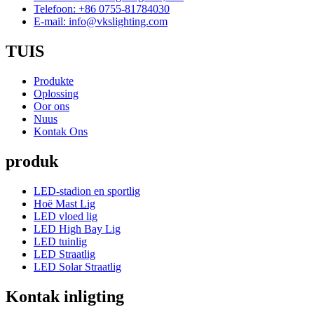
Telefoon: +86 0755-81784030
E-mail: info@vkslighting.com
TUIS
Produkte
Oplossing
Oor ons
Nuus
Kontak Ons
produk
LED-stadion en sportlig
Hoë Mast Lig
LED vloed lig
LED High Bay Lig
LED tuinlig
LED Straatlig
LED Solar Straatlig
Kontak inligting