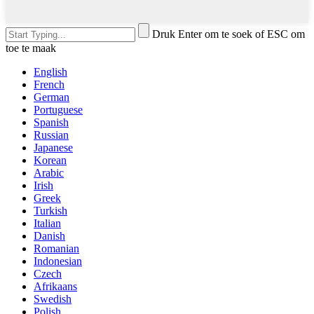
Druk Enter om te soek of ESC om
toe te maak
English
French
German
Portuguese
Spanish
Russian
Japanese
Korean
Arabic
Irish
Greek
Turkish
Italian
Danish
Romanian
Indonesian
Czech
Afrikaans
Swedish
Polish