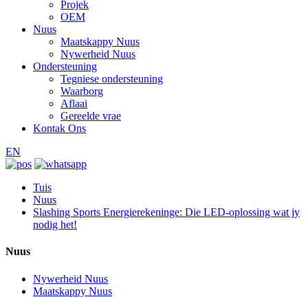
Projek
OEM
Nuus
Maatskappy Nuus
Nywerheid Nuus
Ondersteuning
Tegniese ondersteuning
Waarborg
Aflaai
Gereelde vrae
Kontak Ons
EN
Tuis
Nuus
Slashing Sports Energierekeninge: Die LED-oplossing wat jy
nodig het!
Nuus
Nywerheid Nuus
Maatskappy Nuus