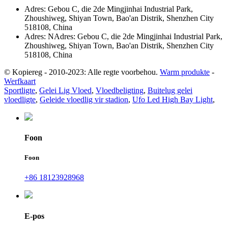
Adres: Gebou C, die 2de Mingjinhai Industrial Park,
Zhoushiweg, Shiyan Town, Bao'an Distrik, Shenzhen City
518108, China
Adres: NAdres: Gebou C, die 2de Mingjinhai Industrial Park,
Zhoushiweg, Shiyan Town, Bao'an Distrik, Shenzhen City
518108, China
© Kopiereg - 2010-2023: Alle regte voorbehou.
Warm produkte
-
Werfkaart
Sportligte
,
Gelei Lig Vloed
,
Vloedbeligting
,
Buitelug gelei
vloedligte
,
Geleide vloedlig vir stadion
,
Ufo Led High Bay Light
,
Foon
Foon
+86 18123928968
E-pos