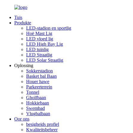
Tuis
Produkte
LED-stadion en sportlig
Hoë Mast Lig
LED vloed lig
LED High Bay Lig
LED tuinlig
LED Straatlig
LED Solar Straatlig
Oplossing
Sokkerstadion
Basket bal Baan
Houer hawe
Parkeerterrein
Tonnel
Gholfbaan
Hokkiebaan
Swembad
Vlugbalbaan
Oor ons
besigheids profiel
Kwaliteitsbeheer