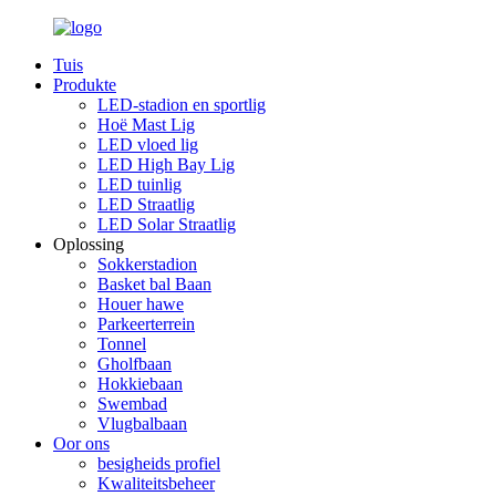
Tuis
Produkte
LED-stadion en sportlig
Hoë Mast Lig
LED vloed lig
LED High Bay Lig
LED tuinlig
LED Straatlig
LED Solar Straatlig
Oplossing
Sokkerstadion
Basket bal Baan
Houer hawe
Parkeerterrein
Tonnel
Gholfbaan
Hokkiebaan
Swembad
Vlugbalbaan
Oor ons
besigheids profiel
Kwaliteitsbeheer