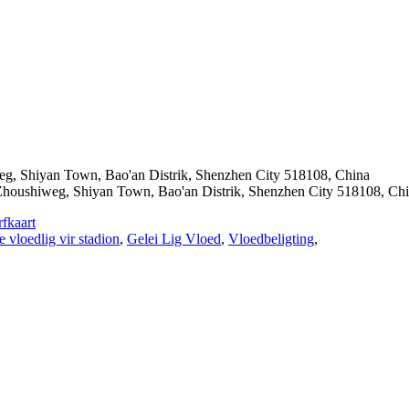
weg, Shiyan Town, Bao'an Distrik, Shenzhen City 518108, China
 Zhoushiweg, Shiyan Town, Bao'an Distrik, Shenzhen City 518108, Ch
fkaart
e vloedlig vir stadion
,
Gelei Lig Vloed
,
Vloedbeligting
,