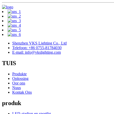
Shenzhen VKS Lighting Co., Ltd
Telefoon: +86 0755-81784030
E-mail: info@vkslighting.com
TUIS
Produkte
Oplossing
Oor ons
Nuus
Kontak Ons
produk
LED-stadion en sportlig