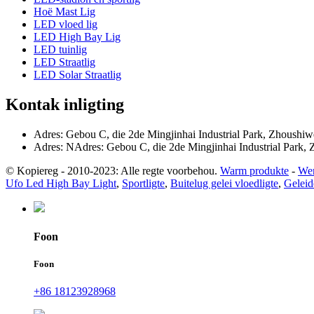
Hoë Mast Lig
LED vloed lig
LED High Bay Lig
LED tuinlig
LED Straatlig
LED Solar Straatlig
Kontak inligting
Adres: Gebou C, die 2de Mingjinhai Industrial Park, Zhoushi
Adres: NAdres: Gebou C, die 2de Mingjinhai Industrial Park,
© Kopiereg - 2010-2023: Alle regte voorbehou.
Warm produkte
-
Wer
Ufo Led High Bay Light
,
Sportligte
,
Buitelug gelei vloedligte
,
Geleid
Foon
Foon
+86 18123928968