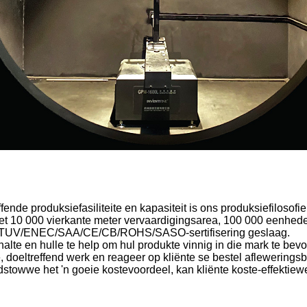
ende produksiefasiliteite en kapasiteit is ons produksiefilosof
 het 10 000 vierkante meter vervaardigingsarea, 100 000 eenhed
het TUV/ENEC/SAA/CE/CB/ROHS/SASO-sertifisering geslaag.
alte en hulle te help om hul produkte vinnig in die mark te bevo
 doeltreffend werk en reageer op kliënte se bestel afleweringsbe
stowwe het 'n goeie kostevoordeel, kan kliënte koste-effektiew