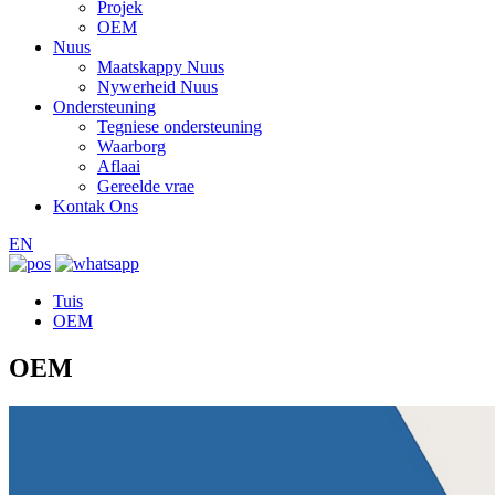
Projek
OEM
Nuus
Maatskappy Nuus
Nywerheid Nuus
Ondersteuning
Tegniese ondersteuning
Waarborg
Aflaai
Gereelde vrae
Kontak Ons
EN
Tuis
OEM
OEM