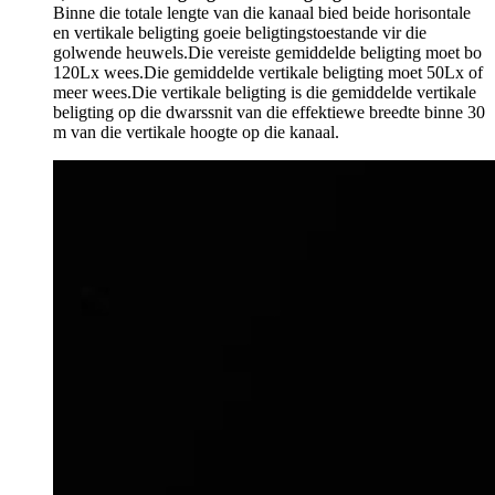
Binne die totale lengte van die kanaal bied beide horisontale
en vertikale beligting goeie beligtingstoestande vir die
golwende heuwels.Die vereiste gemiddelde beligting moet bo
120Lx wees.Die gemiddelde vertikale beligting moet 50Lx of
meer wees.Die vertikale beligting is die gemiddelde vertikale
beligting op die dwarssnit van die effektiewe breedte binne 30
m van die vertikale hoogte op die kanaal.