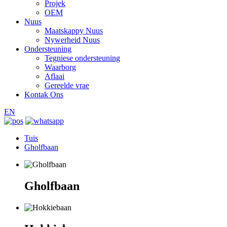
Projek
OEM
Nuus
Maatskappy Nuus
Nywerheid Nuus
Ondersteuning
Tegniese ondersteuning
Waarborg
Aflaai
Gereelde vrae
Kontak Ons
EN
Tuis
Gholfbaan
Gholfbaan