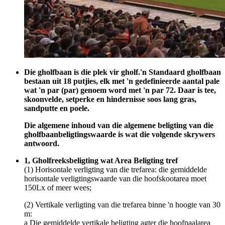
Die gholfbaan is die plek vir gholf.'n Standaard gholfbaan
bestaan ​​uit 18 putjies, elk met 'n gedefinieerde aantal pale
wat 'n par (par) genoem word met 'n par 72. Daar is tee,
skoonvelde, setperke en hindernisse soos lang gras,
sandputte en poele.
Die algemene inhoud van die algemene beligting van die
gholfbaanbeligtingswaarde is wat die volgende skrywers
antwoord.
1, Gholfreeksbeligting wat Area Beligting tref
(1) Horisontale verligting van die trefarea: die gemiddelde
horisontale verligtingswaarde van die hoofskootarea moet
150Lx of meer wees;
(2) Vertikale verligting van die trefarea binne 'n hoogte van 30
m:
a Die gemiddelde vertikale beligting agter die hoofpaalarea