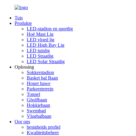
Tuis
Produkte
LED-stadion en sportlig
Hoë Mast Lig
LED vloed lig
LED High Bay Lig
LED tuinlig
LED Straatlig
LED Solar Straatlig
Oplossing
Sokkerstadion
Basket bal Baan
Houer hawe
Parkeerterrein
Tonnel
Gholfbaan
Hokkiebaan
Swembad
Vlugbalbaan
Oor ons
besigheids profiel
Kwaliteitsbeheer