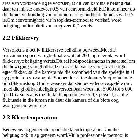
area van voldoende lig te voorsien, is dit van kardinale belang dat
daar ten minste ongeveer 0,5 van eenvormigheid is.Dit kom neer op
die lumenverhouding van minimum tot gemiddelde lumens wat 0,5
is.Om eenvormigheid vir 'n topklas-toernooi te verskaf, word
beligtingsuniformiteit van ongeveer 0,7 vereis.
2.2 Flikkervry
Vervolgens moet jy flikkervrye beligting oorweeg.Met die
maksimum spoed van gholfballe wat tot 200 mph bereik, word
flikkervrye beligting vereis.Dit sal hoëspoedkameras in staat stel om
die beweging van gholfballe en -stokke vas te vang.As die ligte
egter flikker, sal die kamera nie die skoonheid van die speletjie in al
sy glorie kon vasvang nie.Sodoende sal toeskouers 'n opwindende
oomblik misloop.Om te verseker dat stadige video's vasgelê word,
moet die gholfbaanbeligting versoenbaar wees met 5 000 tot 6 000
fps.Dus, selfs al is die flikkertempo ongeveer 0,3 persent, sal die
fluktuasie in die lumen nie deur die kamera of die blote oog
waargeneem word nie.
2.3 Kleurtemperatuur
Benewens bogenoemde, moet die kleurtemperatuur van die
beligting ook in ag geneem word.Vir 'n professionele toernooi is