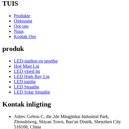
TUIS
Produkte
Oplossing
Oor ons
Nuus
Kontak Ons
produk
LED-stadion en sportlig
Hoë Mast Lig
LED vloed lig
LED High Bay Lig
LED tuinlig
LED Straatlig
LED Solar Straatlig
Kontak inligting
Adres: Gebou C, die 2de Mingjinhai Industrial Park,
Zhoushiweg, Shiyan Town, Bao'an Distrik, Shenzhen City
518108, China