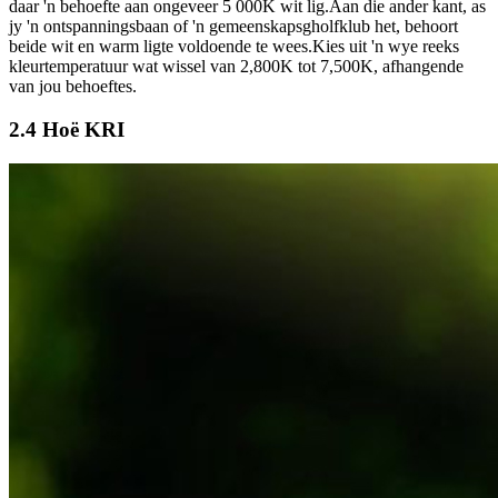
daar 'n behoefte aan ongeveer 5 000K wit lig.Aan die ander kant, as
jy 'n ontspanningsbaan of 'n gemeenskapsgholfklub het, behoort
beide wit en warm ligte voldoende te wees.Kies uit 'n wye reeks
kleurtemperatuur wat wissel van 2,800K tot 7,500K, afhangende
van jou behoeftes.
2.4 Hoë KRI