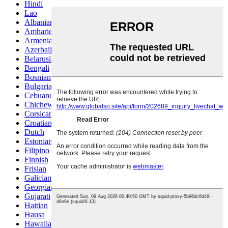
Hindi
Lao
Albanian
Amharic
Armenian
Azerbaijani
Belarusian
Bengali
Bosnian
Bulgarian
Cebuano
Chichewa
Corsican
Croatian
Dutch
Estonian
Filipino
Finnish
Frisian
Galician
Georgian
Gujarati
Haitian
Hausa
Hawaiian