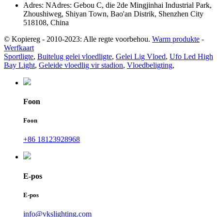
Adres: NAdres: Gebou C, die 2de Mingjinhai Industrial Park,
Zhoushiweg, Shiyan Town, Bao'an Distrik, Shenzhen City
518108, China
© Kopiereg - 2010-2023: Alle regte voorbehou.
Warm produkte
-
Werfkaart
Sportligte
,
Buitelug gelei vloedligte
,
Gelei Lig Vloed
,
Ufo Led High
Bay Light
,
Geleide vloedlig vir stadion
,
Vloedbeligting
,
Foon
Foon
+86 18123928968
E-pos
E-pos
info@vkslighting.com