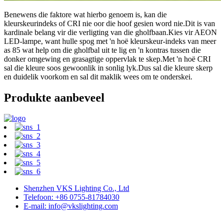
Benewens die faktore wat hierbo genoem is, kan die
kleurskeurindeks of CRI nie oor die hoof gesien word nie.Dit is van
kardinale belang vir die verligting van die gholfbaan.Kies vir AEON
LED-lampe, want hulle spog met 'n hoë kleurskeur-indeks van meer
as 85 wat help om die gholfbal uit te lig en 'n kontras tussen die
donker omgewing en grasagtige oppervlak te skep.Met 'n hoë CRI
sal die kleure soos gewoonlik in sonlig lyk.Dus sal die kleure skerp
en duidelik voorkom en sal dit maklik wees om te onderskei.
Produkte aanbeveel
Shenzhen VKS Lighting Co., Ltd
Telefoon: +86 0755-81784030
E-mail: info@vkslighting.com