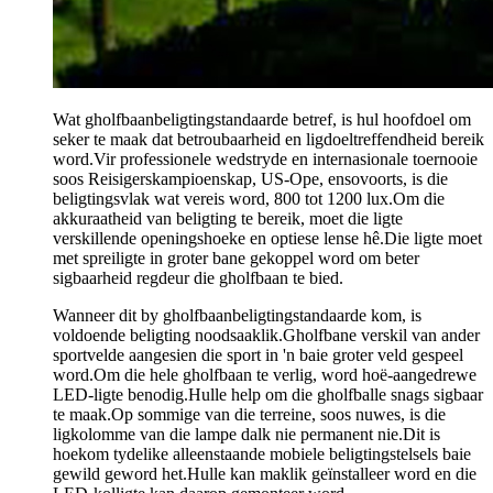
Wat gholfbaanbeligtingstandaarde betref, is hul hoofdoel om
seker te maak dat betroubaarheid en ligdoeltreffendheid bereik
word.Vir professionele wedstryde en internasionale toernooie
soos Reisigerskampioenskap, US-Ope, ensovoorts, is die
beligtingsvlak wat vereis word, 800 tot 1200 lux.Om die
akkuraatheid van beligting te bereik, moet die ligte
verskillende openingshoeke en optiese lense hê.Die ligte moet
met spreiligte in groter bane gekoppel word om beter
sigbaarheid regdeur die gholfbaan te bied.
Wanneer dit by gholfbaanbeligtingstandaarde kom, is
voldoende beligting noodsaaklik.Gholfbane verskil van ander
sportvelde aangesien die sport in 'n baie groter veld gespeel
word.Om die hele gholfbaan te verlig, word hoë-aangedrewe
LED-ligte benodig.Hulle help om die gholfballe snags sigbaar
te maak.Op sommige van die terreine, soos nuwes, is die
ligkolomme van die lampe dalk nie permanent nie.Dit is
hoekom tydelike alleenstaande mobiele beligtingstelsels baie
gewild geword het.Hulle kan maklik geïnstalleer word en die