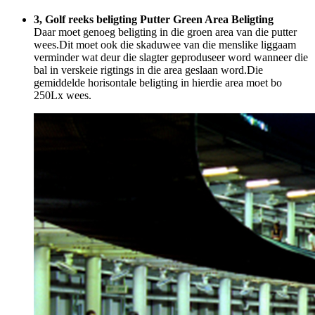
3, Golf reeks beligting Putter Green Area Beligting
Daar moet genoeg beligting in die groen area van die putter
wees.Dit moet ook die skaduwee van die menslike liggaam
verminder wat deur die slagter geproduseer word wanneer die
bal in verskeie rigtings in die area geslaan word.Die
gemiddelde horisontale beligting in hierdie area moet bo
250Lx wees.