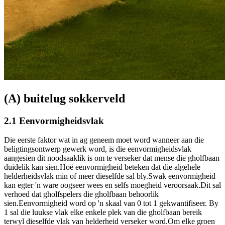
(A) buitelug sokkerveld
2.1 Eenvormigheidsvlak
Die eerste faktor wat in ag geneem moet word wanneer aan die
beligtingsontwerp gewerk word, is die eenvormigheidsvlak
aangesien dit noodsaaklik is om te verseker dat mense die gholfbaan
duidelik kan sien.Hoë eenvormigheid beteken dat die algehele
helderheidsvlak min of meer dieselfde sal bly.Swak eenvormigheid
kan egter 'n ware oogseer wees en selfs moegheid veroorsaak.Dit sal
verhoed dat gholfspelers die gholfbaan behoorlik
sien.Eenvormigheid word op 'n skaal van 0 tot 1 gekwantifiseer. By
1 sal die luukse vlak elke enkele plek van die gholfbaan bereik
terwyl dieselfde vlak van helderheid verseker word.Om elke groen