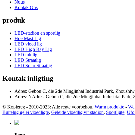
Nuus
Kontak Ons
produk
LED-stadion en sportlig
Hoë Mast Lig
LED vloed lig
LED High Bay Lig
LED tuinlig
LED Straatlig
LED Solar Straatlig
Kontak inligting
Adres: Gebou C, die 2de Mingjinhai Industrial Park, Zhoushi
Adres: NAdres: Gebou C, die 2de Mingjinhai Industrial Park,
© Kopiereg - 2010-2023: Alle regte voorbehou.
Warm produkte
-
Wer
Buitelug gelei vloedligte
,
Geleide vloedlig vir stadion
,
Sportligte
,
Ufo
Foon