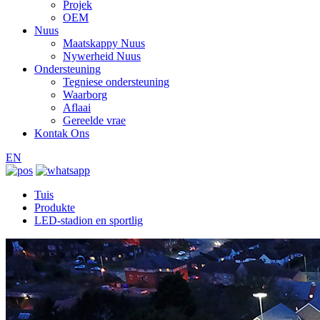
Projek
OEM
Nuus
Maatskappy Nuus
Nywerheid Nuus
Ondersteuning
Tegniese ondersteuning
Waarborg
Aflaai
Gereelde vrae
Kontak Ons
EN
Tuis
Produkte
LED-stadion en sportlig