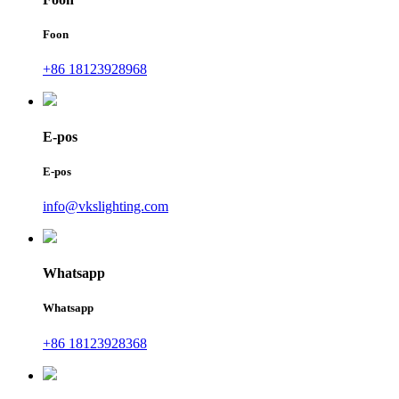
Foon
+86 18123928968
E-pos
E-pos
info@vkslighting.com
Whatsapp
Whatsapp
+86 18123928368