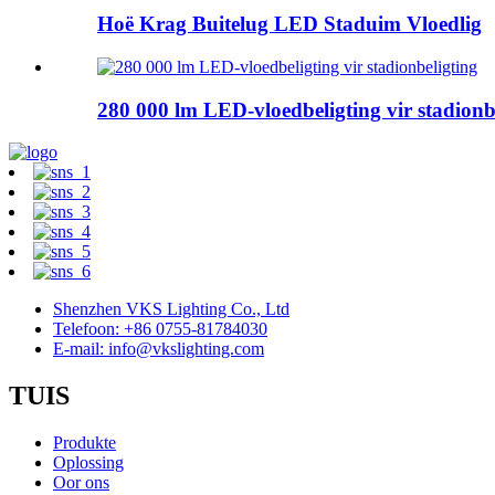
Hoë Krag Buitelug LED Staduim Vloedlig
280 000 lm LED-vloedbeligting vir stadionb
Shenzhen VKS Lighting Co., Ltd
Telefoon: +86 0755-81784030
E-mail: info@vkslighting.com
TUIS
Produkte
Oplossing
Oor ons