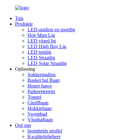
Tuis
Produkte
LED-stadion en sportlig
Hoë Mast Lig
LED vloed lig
LED High Bay Lig
LED tuinlig
LED Straatlig
LED Solar Straatlig
Oplossing
Sokkerstadion
Basket bal Baan
Houer hawe
Parkeerterrein
Tonnel
Gholfbaan
Hokkiebaan
Swembad
Vlugbalbaan
Oor ons
besigheids profiel
Kwaliteitsbeheer