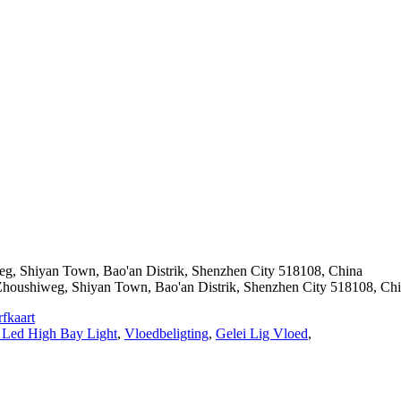
weg, Shiyan Town, Bao'an Distrik, Shenzhen City 518108, China
 Zhoushiweg, Shiyan Town, Bao'an Distrik, Shenzhen City 518108, Ch
fkaart
 Led High Bay Light
,
Vloedbeligting
,
Gelei Lig Vloed
,