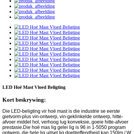
LED Hoë Mast Vloed Beligting
Kort beskrywing:
Die LED-beligting vir hoë mast is die industrie se eerste
gietvorm-plus vin-ontwerp, vin-geklinkelde ontwerp, hitte-
afvoer middel hol, verhoog lug konveksie, goeie hitte-afvoer
prestasie.Die hoë mas lig gelei lig is 96 in 1-5050 program
ontwerp, die hele lig uitset lig doeltreffendheid kan 150lm / W