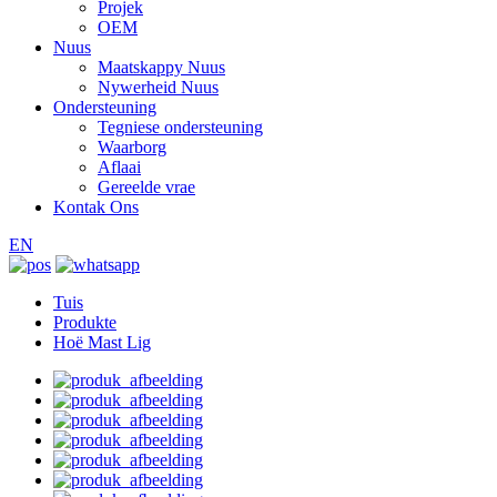
Projek
OEM
Nuus
Maatskappy Nuus
Nywerheid Nuus
Ondersteuning
Tegniese ondersteuning
Waarborg
Aflaai
Gereelde vrae
Kontak Ons
EN
Tuis
Produkte
Hoë Mast Lig