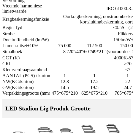
Vervorming
Vreemde harmoniese
IEC 61000-3-
limietwaarde
Oorkragbeskerming, oorstroombeske
Kragbeskermingsfunksie
kortsluitingbeskerming, oo
Begin Tyd
<0.5S （2
Strobe
Flikker
Doeltreffendheid (lm/W)
150lm/W
Lumen-uitset±10%
75 000
112 500
150 0
Straalhoek
8°/20°/40°/60°/49*21° (vooroordeel
CCT (K)
4000K-5
CRI
≥70
Kleurverdraagsaamheid
≤7
AANTAL (PCS) / karton
1
1
1
NW(KG/karton)
12.8
17.2
22
GW(KG/karton)
14.5
19.5
24.7
Verpakkingsgrootte (mm)
475*675*210
625*675*210
765*675
LED Stadion Lig Produk Grootte