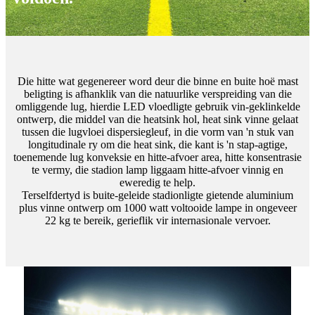
Die hitte wat gegenereer word deur die binne en buite hoë mast
beligting is afhanklik van die natuurlike verspreiding van die
omliggende lug, hierdie LED vloedligte gebruik vin-geklinkelde
ontwerp, die middel van die heatsink hol, heat sink vinne gelaat
tussen die lugvloei dispersiegleuf, in die vorm van 'n stuk van
longitudinale ry om die heat sink, die kant is 'n stap-agtige,
toenemende lug konveksie en hitte-afvoer area, hitte konsentrasie
te vermy, die stadion lamp liggaam hitte-afvoer vinnig en
eweredig te help.
Terselfdertyd is buite-geleide stadionligte gietende aluminium
plus vinne ontwerp om 1000 watt voltooide lampe in ongeveer
22 kg te bereik, gerieflik vir internasionale vervoer.