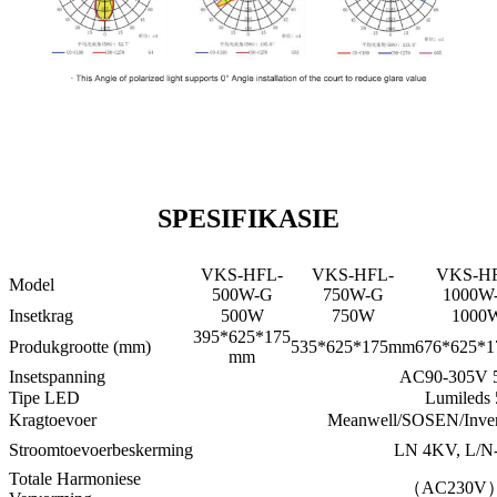
SPESIFIKASIE
VKS-HFL-
VKS-HFL-
VKS-H
Model
500W-G
750W-G
1000W
Insetkrag
500W
750W
1000
395*625*175
Produkgrootte (mm)
535*625*175mm
676*625*
mm
Insetspanning
AC90-305V 
Tipe LED
Lumileds
Kragtoevoer
Meanwell/SOSEN/Invent
Stroomtoevoerbeskerming
LN 4KV, L/N
Totale Harmoniese
（AC230V）