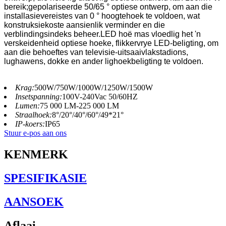
bereik;gepolariseerde 50/65 ° optiese ontwerp, om aan die
installasievereistes van 0 ° hoogtehoek te voldoen, wat
konstruksiekoste aansienlik verminder en die
verblindingsindeks beheer.LED hoë mas vloedlig het 'n
verskeidenheid optiese hoeke, flikkervrye LED-beligting, om
aan die behoeftes van televisie-uitsaaivlakstadions,
lughawens, dokke en ander lighoekbeligting te voldoen.
Krag:
500W/750W/1000W/1250W/1500W
Insetspanning:
100V-240Vac 50/60HZ
Lumen:
75 000 LM-225 000 LM
Straalhoek:
8°/20°/40°/60°/49*21°
IP-koers:
IP65
Stuur e-pos aan ons
KENMERK
SPESIFIKASIE
AANSOEK
Aflaai