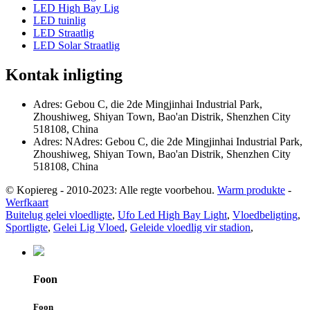
LED High Bay Lig
LED tuinlig
LED Straatlig
LED Solar Straatlig
Kontak inligting
Adres: Gebou C, die 2de Mingjinhai Industrial Park,
Zhoushiweg, Shiyan Town, Bao'an Distrik, Shenzhen City
518108, China
Adres: NAdres: Gebou C, die 2de Mingjinhai Industrial Park,
Zhoushiweg, Shiyan Town, Bao'an Distrik, Shenzhen City
518108, China
© Kopiereg - 2010-2023: Alle regte voorbehou.
Warm produkte
-
Werfkaart
Buitelug gelei vloedligte
,
Ufo Led High Bay Light
,
Vloedbeligting
,
Sportligte
,
Gelei Lig Vloed
,
Geleide vloedlig vir stadion
,
Foon
Foon