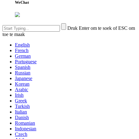
WeChat
Druk Enter om te soek of ESC om
toe te maak
English
French
German
Portuguese
Spanish
Russian
Japanese
Korean
Arabic
Irish
Greek
Turkish
Italian
Danish
Romanian
Indonesian
Czech