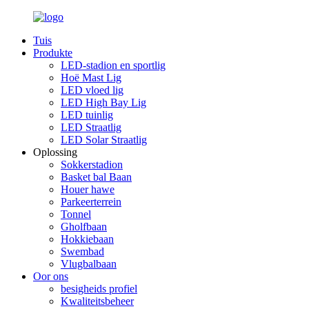
Tuis
Produkte
LED-stadion en sportlig
Hoë Mast Lig
LED vloed lig
LED High Bay Lig
LED tuinlig
LED Straatlig
LED Solar Straatlig
Oplossing
Sokkerstadion
Basket bal Baan
Houer hawe
Parkeerterrein
Tonnel
Gholfbaan
Hokkiebaan
Swembad
Vlugbalbaan
Oor ons
besigheids profiel
Kwaliteitsbeheer