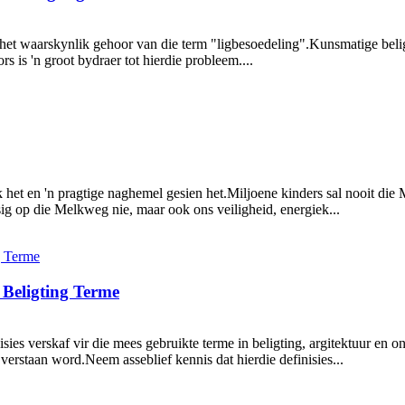
y het waarskynlik gehoor van die term "ligbesoedeling".Kunsmatige beligt
 is 'n groot bydraer tot hierdie probleem....
 het en 'n pragtige naghemel gesien het.Miljoene kinders sal nooit die
ig op die Melkweg nie, maar ook ons ​​veiligheid, energiek...
Beligting Terme
nisies verskaf vir die mees gebruikte terme in beligting, argitektuur 
erstaan ​​word.Neem asseblief kennis dat hierdie definisies...