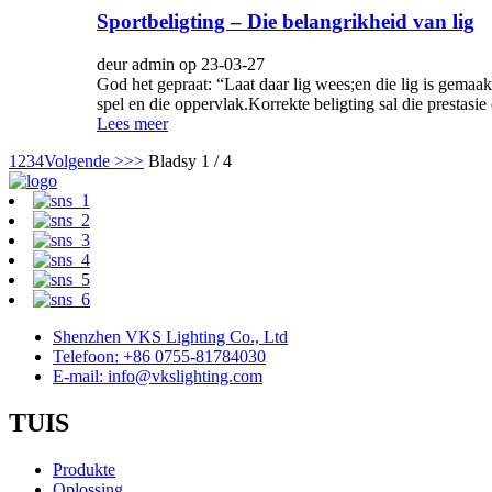
Sportbeligting – Die belangrikheid van lig
deur admin op 23-03-27
God het gepraat: “Laat daar lig wees;en die lig is gemaak
spel en die oppervlak.Korrekte beligting sal die prestasie
Lees meer
1
2
3
4
Volgende >
>>
Bladsy 1 / 4
Shenzhen VKS Lighting Co., Ltd
Telefoon: +86 0755-81784030
E-mail: info@vkslighting.com
TUIS
Produkte
Oplossing