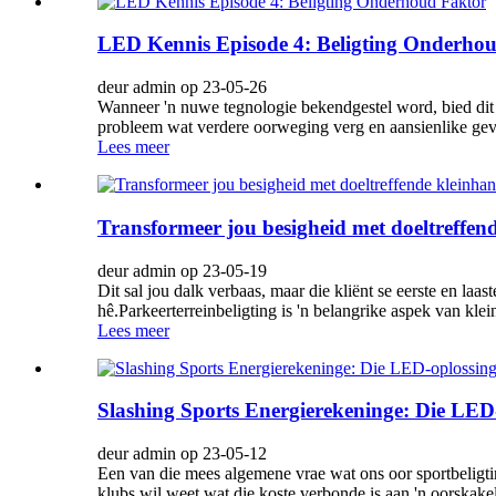
LED Kennis Episode 4: Beligting Onderho
deur admin op 23-05-26
Wanneer 'n nuwe tegnologie bekendgestel word, bied dit 
probleem wat verdere oorweging verg en aansienlike gevo
Lees meer
Transformeer jou besigheid met doeltreffend
deur admin op 23-05-19
Dit sal jou dalk verbaas, maar die kliënt se eerste en laa
hê.Parkeerterreinbeligting is 'n belangrike aspek van kle
Lees meer
Slashing Sports Energierekeninge: Die LED-
deur admin op 23-05-12
Een van die mees algemene vrae wat ons oor sportbeligting
klubs wil weet wat die koste verbonde is aan 'n oorskake