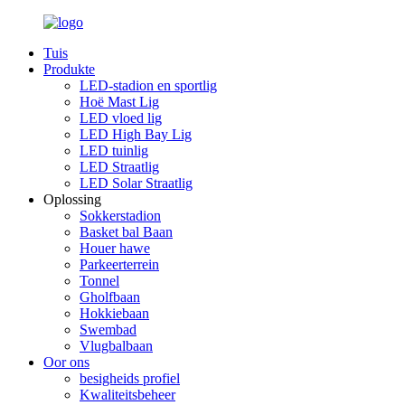
Tuis
Produkte
LED-stadion en sportlig
Hoë Mast Lig
LED vloed lig
LED High Bay Lig
LED tuinlig
LED Straatlig
LED Solar Straatlig
Oplossing
Sokkerstadion
Basket bal Baan
Houer hawe
Parkeerterrein
Tonnel
Gholfbaan
Hokkiebaan
Swembad
Vlugbalbaan
Oor ons
besigheids profiel
Kwaliteitsbeheer