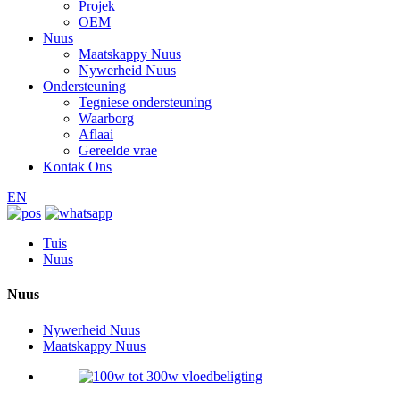
Projek
OEM
Nuus
Maatskappy Nuus
Nywerheid Nuus
Ondersteuning
Tegniese ondersteuning
Waarborg
Aflaai
Gereelde vrae
Kontak Ons
EN
Tuis
Nuus
Nuus
Nywerheid Nuus
Maatskappy Nuus