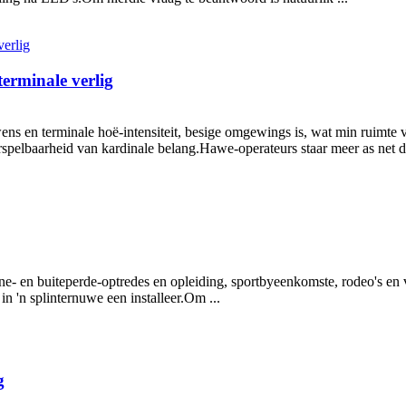
erminale verlig
ns en terminale hoë-intensiteit, besige omgewings is, wat min ruimte v
spelbaarheid van kardinale belang.Hawe-operateurs staar meer as net di
nne- en buiteperde-optredes en opleiding, sportbyeenkomste, rodeo's en v
in 'n splinternuwe een installeer.Om ...
g