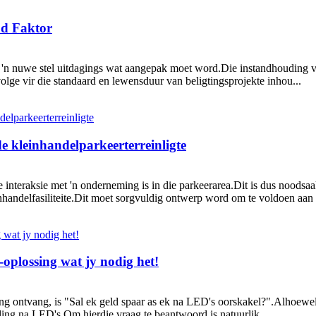
ud Faktor
'n nuwe stel uitdagings wat aangepak moet word.Die instandhouding va
lge vir die standaard en lewensduur van beligtingsprojekte inhou...
e kleinhandelparkeerterreinligte
ste interaksie met 'n onderneming is in die parkeerarea.Dit is dus noodsa
inhandelfasiliteite.Dit moet sorgvuldig ontwerp word om te voldoen aan 
oplossing wat jy nodig het!
 ontvang, is "Sal ek geld spaar as ek na LED's oorskakel?".Alhoewel kwa
ling na LED's.Om hierdie vraag te beantwoord is natuurlik ...