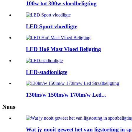
100w tot 300w vloedbeligting
LED Sport vloedligte
LED Hoë Mast Vloed Beligting
LED-stadionligte
130lm/w 150lm/w 170lm/w Led...
Nuus
Wat jy nooit geweet het van ligstorting in 