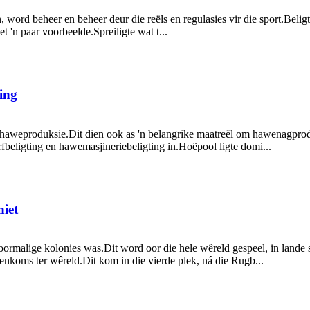
, word beheer en beheer deur die reëls en regulasies vir die sport.Belig
 'n paar voorbeelde.Spreiligte wat t...
ting
 haweproduksie.Dit dien ook as 'n belangrike maatreël om hawenagproduk
rfbeligting en hawemasjineriebeligting in.Hoëpool ligte domi...
niet
 voormalige kolonies was.Dit word oor die hele wêreld gespeel, in lande
enkoms ter wêreld.Dit kom in die vierde plek, ná die Rugb...