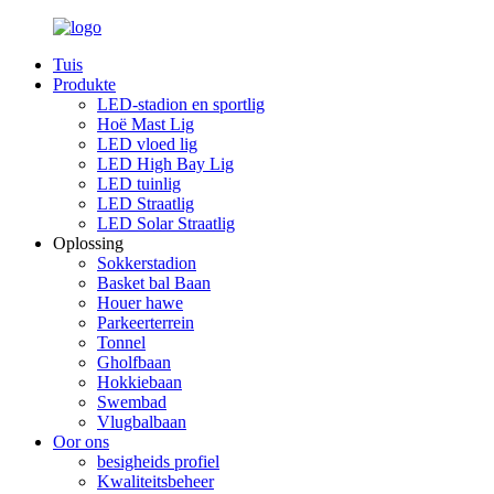
Tuis
Produkte
LED-stadion en sportlig
Hoë Mast Lig
LED vloed lig
LED High Bay Lig
LED tuinlig
LED Straatlig
LED Solar Straatlig
Oplossing
Sokkerstadion
Basket bal Baan
Houer hawe
Parkeerterrein
Tonnel
Gholfbaan
Hokkiebaan
Swembad
Vlugbalbaan
Oor ons
besigheids profiel
Kwaliteitsbeheer