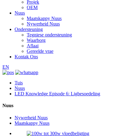
Projek
OEM
Nuus
Maatskappy Nuus
Nywerheid Nuus
Ondersteuning
Tegniese ondersteuning
Waarborg
Aflaai
Gereelde vrae
Kontak Ons
EN
Tuis
Nuus
LED Knowledge Episode 6: Ligbesoedeling
Nuus
Nywerheid Nuus
Maatskappy Nuus