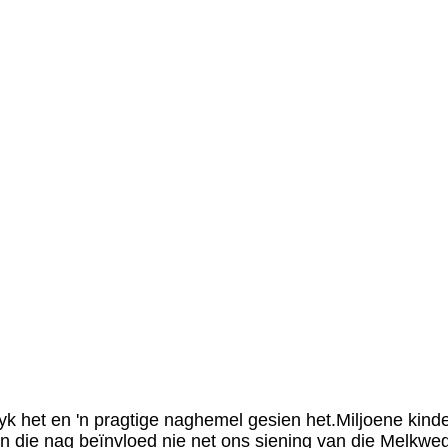
k het en 'n pragtige naghemel gesien het.Miljoene kinder
 die nag beïnvloed nie net ons siening van die Melkweg n