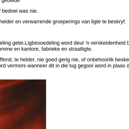
e gebiede
f bedoel was nie.
helder en verwarrende groeperings van ligte te beskryf.
deling gelei.Ligbesoedeling word deur 'n verskeidenheid 
mme en kantore, fabrieke en straatligte.
effend, te helder, nie goed gerig nie, of onbehoorlik bes
g, word vermors wanneer dit in die lug gegooi word in pl