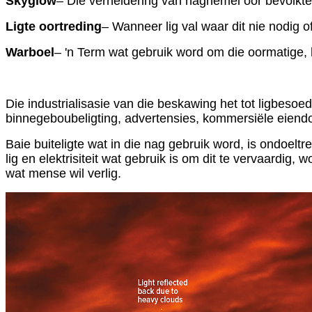
Skyglow
– Die verheldering van naghemel oor bevolkt
Ligte oortreding
– Wanneer lig val waar dit nie nodig o
Warboel
– 'n Term wat gebruik word om die oormatige, 
Die industrialisasie van die beskawing het tot ligbesoe
binnegeboubeligting, advertensies, kommersiële eiendo
Baie buiteligte wat in die nag gebruik word, is ondoeltr
lig en elektrisiteit wat gebruik is om dit te vervaardi
wat mense wil verlig.