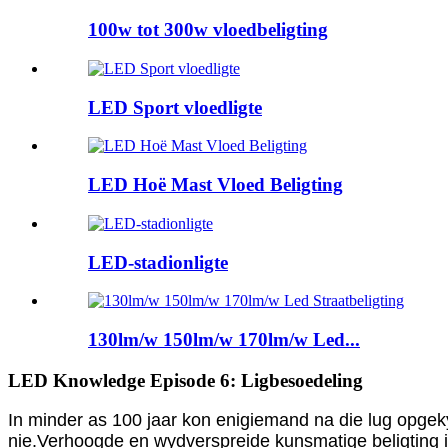
100w tot 300w vloedbeligting
LED Sport vloedligte
LED Hoë Mast Vloed Beligting
LED-stadionligte
130lm/w 150lm/w 170lm/w Led...
LED Knowledge Episode 6: Ligbesoedeling
In minder as 100 jaar kon enigiemand na die lug opgeky
nie.Verhoogde en wydverspreide kunsmatige beligting in