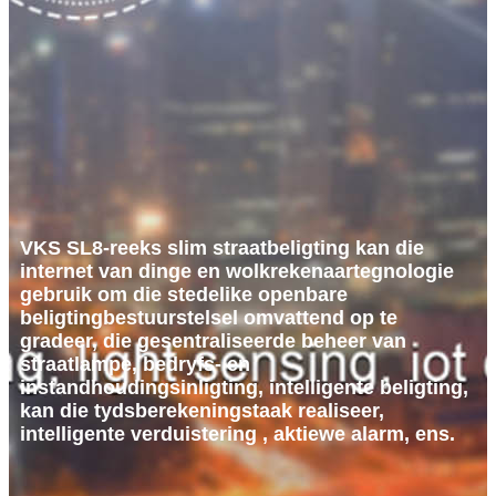
VKS SL8-reeks slim straatbeligting kan die
internet van dinge en wolkrekenaartegnologie
gebruik om die stedelike openbare
beligtingbestuurstelsel omvattend op te
gradeer, die gesentraliseerde beheer van
straatlampe, bedryfs- en
instandhoudingsinligting, intelligente beligting,
kan die tydsberekeningstaak realiseer,
intelligente verduistering , aktiewe alarm, ens.