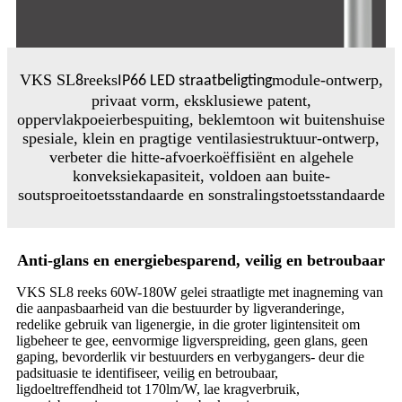
VKS SL
reeks
module-ontwerp,
8
IP66 LED straatbeligting
privaat vorm, eksklusiewe patent,
oppervlakpoeierbespuiting, beklemtoon wit buitenshuise
spesiale, klein en pragtige ventilasiestruktuur-ontwerp,
verbeter die hitte-afvoerkoëffisiënt en algehele
konveksiekapasiteit, voldoen aan buite-
soutsproeitoetsstandaarde en sonstralingstoetsstandaarde
Anti-glans en energiebesparend, veilig en betroubaar
VKS SL8 reeks 60W-180W gelei straatligte met inagneming van
die aanpasbaarheid van die bestuurder by ligveranderinge,
redelike gebruik van ligenergie, in die groter ligintensiteit om
ligbeheer te gee, eenvormige ligverspreiding, geen glans, geen
gaping, bevorderlik vir bestuurders en verbygangers- deur die
padsituasie te identifiseer, veilig en betroubaar,
ligdoeltreffendheid tot 170lm/W, lae kragverbruik,