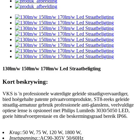
130lm/w 150lm/w 170lm/w Led Straatbeligting
Kort beskrywing:
VKS is 'n professionele waterdigte geleide straatligvervaardiger,
bied hoëgehalte patente privaatvormprodukte, ST8-reeks geleide
straatlig-armatuur gebruik professionele anti-glanslens, veelvuldige
optiese lense is opsioneel met Philips Lumileds 3030/5050 LED,
goeie hitteafvoerprestasie en die beskermingsgraad bereik IP66.
Krag::
50 W, 75 W, 120 W, 1800 W,
Insetspanning::
AC90-305V 50/60Hz