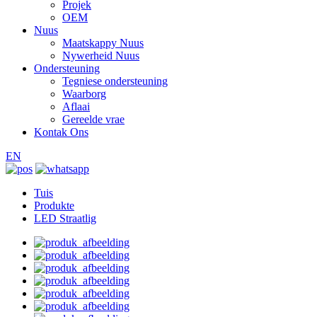
Projek
OEM
Nuus
Maatskappy Nuus
Nywerheid Nuus
Ondersteuning
Tegniese ondersteuning
Waarborg
Aflaai
Gereelde vrae
Kontak Ons
EN
Tuis
Produkte
LED Straatlig