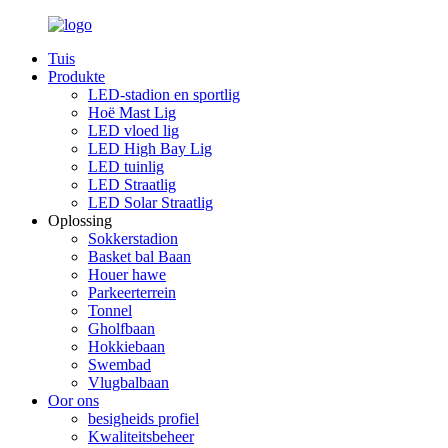
Tuis
Produkte
LED-stadion en sportlig
Hoë Mast Lig
LED vloed lig
LED High Bay Lig
LED tuinlig
LED Straatlig
LED Solar Straatlig
Oplossing
Sokkerstadion
Basket bal Baan
Houer hawe
Parkeerterrein
Tonnel
Gholfbaan
Hokkiebaan
Swembad
Vlugbalbaan
Oor ons
besigheids profiel
Kwaliteitsbeheer