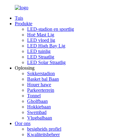
Tuis
Produkte
LED-stadion en sportlig
Hoë Mast Lig
LED vloed lig
LED High Bay Lig
LED tuinlig
LED Straatlig
LED Solar Straatlig
Oplossing
Sokkerstadion
Basket bal Baan
Houer hawe
Parkeerterrein
Tonnel
Gholfbaan
Hokkiebaan
Swembad
Vlugbalbaan
Oor ons
besigheids profiel
Kwaliteitsbeheer