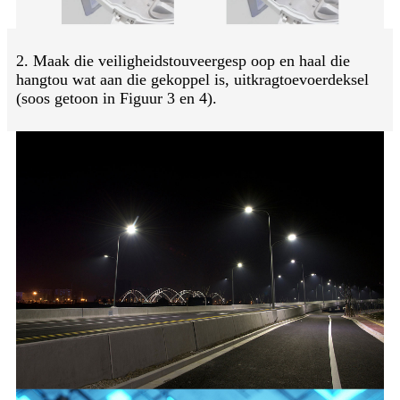
2. Maak die veiligheidstouveergesp oop en haal die
hangtou wat aan die gekoppel is, uit
kragtoevoerdeksel
(soos getoon in Figuur 3 en 4).