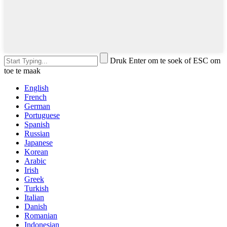
Druk Enter om te soek of ESC om
toe te maak
English
French
German
Portuguese
Spanish
Russian
Japanese
Korean
Arabic
Irish
Greek
Turkish
Italian
Danish
Romanian
Indonesian