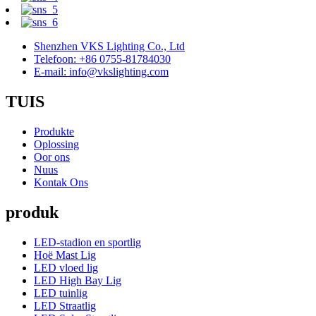
Shenzhen VKS Lighting Co., Ltd
Telefoon: +86 0755-81784030
E-mail: info@vkslighting.com
TUIS
Produkte
Oplossing
Oor ons
Nuus
Kontak Ons
produk
LED-stadion en sportlig
Hoë Mast Lig
LED vloed lig
LED High Bay Lig
LED tuinlig
LED Straatlig