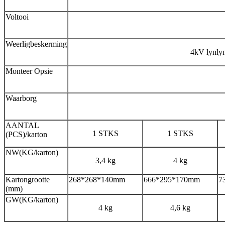
Voltooi
Weerligbeskerming
4kV lynly
Monteer Opsie
Waarborg
AANTAL
1 STKS
1 STKS
(PCS)/karton
NW(KG/karton)
3,4 kg
4 kg
Kartongrootte
268*268*140mm
666*295*170mm
7
(mm)
GW(KG/karton)
4 kg
4,6 kg