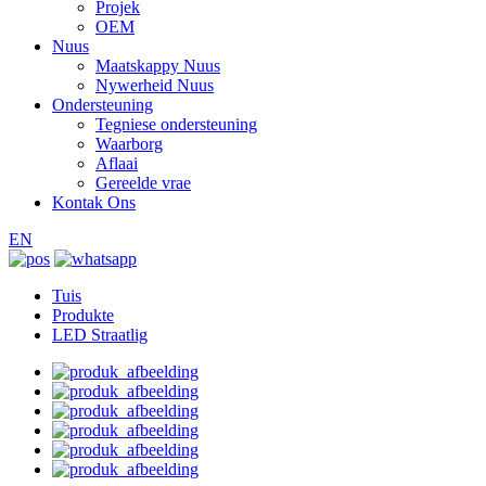
Projek
OEM
Nuus
Maatskappy Nuus
Nywerheid Nuus
Ondersteuning
Tegniese ondersteuning
Waarborg
Aflaai
Gereelde vrae
Kontak Ons
EN
Tuis
Produkte
LED Straatlig