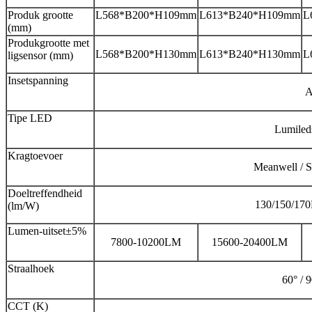
Produk grootte
L568*B200*H109mm
L613*B240*H109mm
L
(mm)
Produkgrootte met
L568*B200*H130mm
L613*B240*H130mm
L
ligsensor (mm)
Insetspanning
A
Tipe LED
Lumiled
Kragtoevoer
Meanwell / S
Doeltreffendheid
130/150/170
(lm/W)
Lumen-uitset±5%
7800-10200LM
15600-20400LM
Straalhoek
60° /
CCT (K)