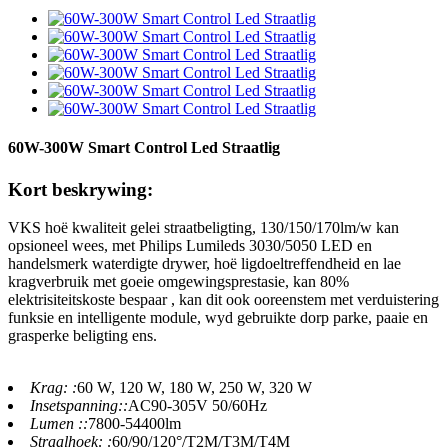
60W-300W Smart Control Led Straatlig
Kort beskrywing:
VKS hoë kwaliteit gelei straatbeligting, 130/150/170lm/w kan
opsioneel wees, met Philips Lumileds 3030/5050 LED en
handelsmerk waterdigte drywer, hoë ligdoeltreffendheid en lae
kragverbruik met goeie omgewingsprestasie, kan 80%
elektrisiteitskoste bespaar , kan dit ook ooreenstem met verduistering
funksie en intelligente module, wyd gebruikte dorp parke, paaie en
grasperke beligting ens.
Krag: :
60 W, 120 W, 180 W, 250 W, 320 W
Insetspanning::
AC90-305V 50/60Hz
Lumen ::
7800-54400lm
Straalhoek: :
60/90/120°/T2M/T3M/T4M