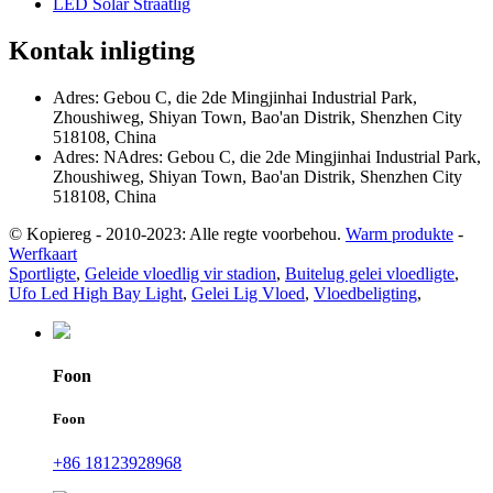
LED Solar Straatlig
Kontak inligting
Adres: Gebou C, die 2de Mingjinhai Industrial Park,
Zhoushiweg, Shiyan Town, Bao'an Distrik, Shenzhen City
518108, China
Adres: NAdres: Gebou C, die 2de Mingjinhai Industrial Park,
Zhoushiweg, Shiyan Town, Bao'an Distrik, Shenzhen City
518108, China
© Kopiereg - 2010-2023: Alle regte voorbehou.
Warm produkte
-
Werfkaart
Sportligte
,
Geleide vloedlig vir stadion
,
Buitelug gelei vloedligte
,
Ufo Led High Bay Light
,
Gelei Lig Vloed
,
Vloedbeligting
,
Foon
Foon
+86 18123928968