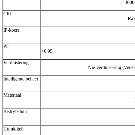
3000
CRI
Ra7
IP-koers
PF
>0,95
Verduistering
Nie-verduistering (Verst
Intelligente beheer
Materiaal
Bedryfsduur
Humiditeit