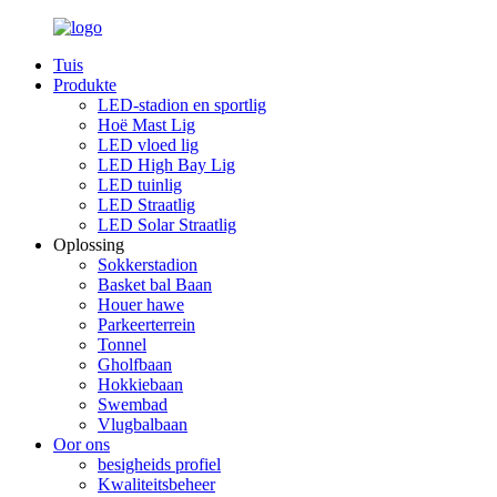
Tuis
Produkte
LED-stadion en sportlig
Hoë Mast Lig
LED vloed lig
LED High Bay Lig
LED tuinlig
LED Straatlig
LED Solar Straatlig
Oplossing
Sokkerstadion
Basket bal Baan
Houer hawe
Parkeerterrein
Tonnel
Gholfbaan
Hokkiebaan
Swembad
Vlugbalbaan
Oor ons
besigheids profiel
Kwaliteitsbeheer