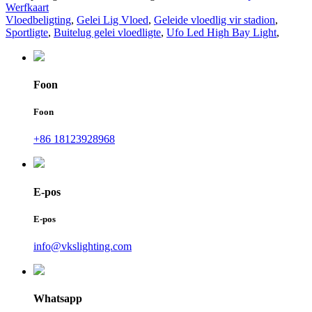
Werfkaart
Vloedbeligting
,
Gelei Lig Vloed
,
Geleide vloedlig vir stadion
,
Sportligte
,
Buitelug gelei vloedligte
,
Ufo Led High Bay Light
,
Foon
Foon
+86 18123928968
E-pos
E-pos
info@vkslighting.com
Whatsapp