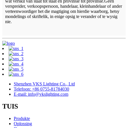
wat verskil van staat tot staat en provinsie tot provinsie.Geen
verspreider, verkoopspersoon, handelaar, kleinhandelaar of ander
verteenwoordiger het die magtiging om hierdie waarborg, hetsy
mondelings of skriftelik, in enige opsig te verander of te wysig
nie.
Shenzhen VKS Lighting Co., Ltd
Telefoon: +86 0755-81784030
E-mail: info@vkslighting.com
TUIS
Produkte
Oplossing