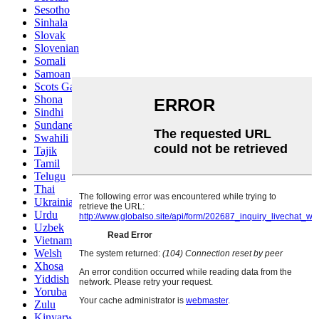
Sesotho
Sinhala
Slovak
Slovenian
Somali
Samoan
Scots Gaelic
Shona
Sindhi
Sundanese
Swahili
Tajik
Tamil
Telugu
Thai
Ukrainian
Urdu
Uzbek
Vietnamese
Welsh
Xhosa
Yiddish
Yoruba
Zulu
Kinyarwanda