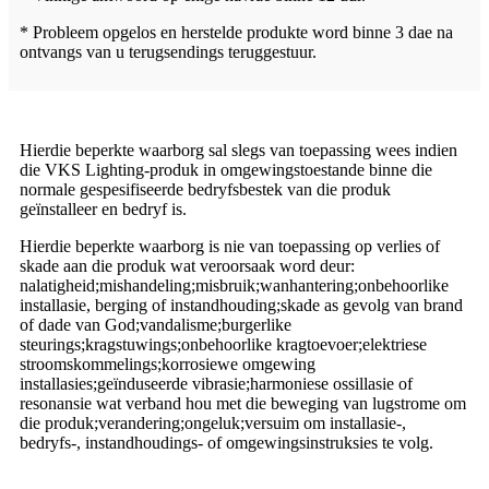
* Probleem opgelos en herstelde produkte word binne 3 dae na
ontvangs van u terugsendings teruggestuur.
Hierdie beperkte waarborg sal slegs van toepassing wees indien
die VKS Lighting-produk in omgewingstoestande binne die
normale gespesifiseerde bedryfsbestek van die produk
geïnstalleer en bedryf is.
Hierdie beperkte waarborg is nie van toepassing op verlies of
skade aan die produk wat veroorsaak word deur:
nalatigheid;mishandeling;misbruik;wanhantering;onbehoorlike
installasie, berging of instandhouding;skade as gevolg van brand
of dade van God;vandalisme;burgerlike
steurings;kragstuwings;onbehoorlike kragtoevoer;elektriese
stroomskommelings;korrosiewe omgewing
installasies;geïnduseerde vibrasie;harmoniese ossillasie of
resonansie wat verband hou met die beweging van lugstrome om
die produk;verandering;ongeluk;versuim om installasie-,
bedryfs-, instandhoudings- of omgewingsinstruksies te volg.