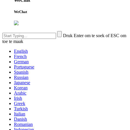
WeChat
WeChat
Druk Enter om te soek of ESC om
toe te maak
English
French
German
Portuguese
Spanish
Russian
Japanese
Korean
Arabic
Irish
Greek
Turkish
Italian
Danish
Romanian
Indonesian