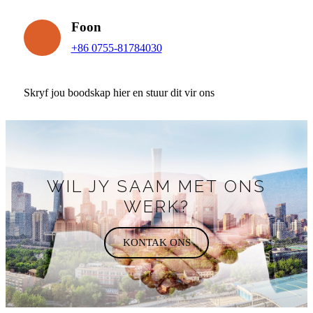
Foon
+86 0755-81784030
Skryf jou boodskap hier en stuur dit vir ons
WIL JY SAAM MET ONS
WERK?
KONTAK ONS