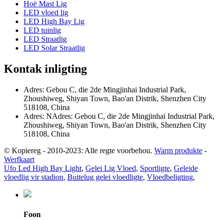
Hoë Mast Lig
LED vloed lig
LED High Bay Lig
LED tuinlig
LED Straatlig
LED Solar Straatlig
Kontak inligting
Adres: Gebou C, die 2de Mingjinhai Industrial Park,
Zhoushiweg, Shiyan Town, Bao'an Distrik, Shenzhen City
518108, China
Adres: NAdres: Gebou C, die 2de Mingjinhai Industrial Park,
Zhoushiweg, Shiyan Town, Bao'an Distrik, Shenzhen City
518108, China
© Kopiereg - 2010-2023: Alle regte voorbehou.
Warm produkte
-
Werfkaart
Ufo Led High Bay Light
,
Gelei Lig Vloed
,
Sportligte
,
Geleide
vloedlig vir stadion
,
Buitelug gelei vloedligte
,
Vloedbeligting
,
Foon