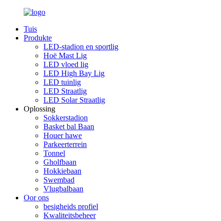
Tuis
Produkte
LED-stadion en sportlig
Hoë Mast Lig
LED vloed lig
LED High Bay Lig
LED tuinlig
LED Straatlig
LED Solar Straatlig
Oplossing
Sokkerstadion
Basket bal Baan
Houer hawe
Parkeerterrein
Tonnel
Gholfbaan
Hokkiebaan
Swembad
Vlugbalbaan
Oor ons
besigheids profiel
Kwaliteitsbeheer