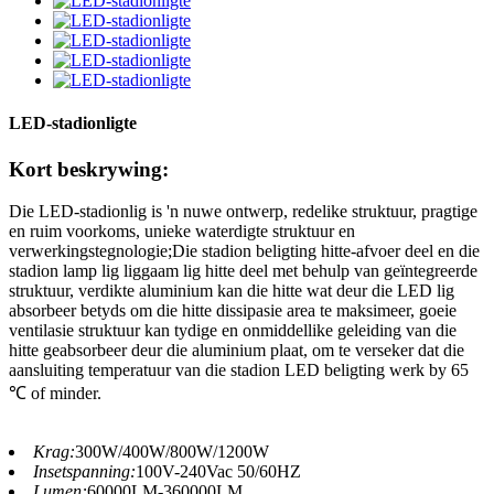
LED-stadionligte
Kort beskrywing:
Die LED-stadionlig is 'n nuwe ontwerp, redelike struktuur, pragtige
en ruim voorkoms, unieke waterdigte struktuur en
verwerkingstegnologie;Die stadion beligting hitte-afvoer deel en die
stadion lamp lig liggaam lig hitte deel met behulp van geïntegreerde
struktuur, verdikte aluminium kan die hitte wat deur die LED lig
absorbeer betyds om die hitte dissipasie area te maksimeer, goeie
ventilasie struktuur kan tydige en onmiddellike geleiding van die
hitte geabsorbeer deur die aluminium plaat, om te verseker dat die
aansluiting temperatuur van die stadion LED beligting werk by 65
℃ of minder.
Krag:
300W/400W/800W/1200W
Insetspanning:
100V-240Vac 50/60HZ
Lumen:
60000LM-360000LM