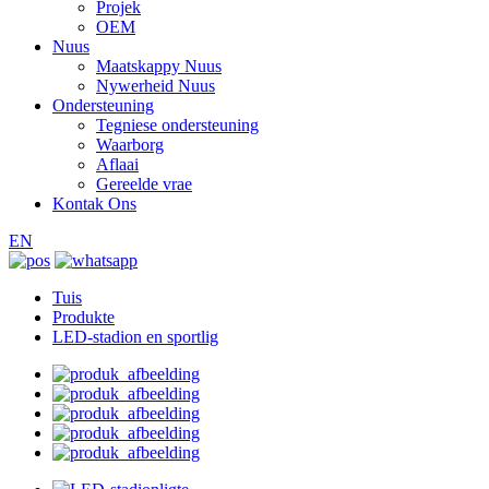
Projek
OEM
Nuus
Maatskappy Nuus
Nywerheid Nuus
Ondersteuning
Tegniese ondersteuning
Waarborg
Aflaai
Gereelde vrae
Kontak Ons
EN
Tuis
Produkte
LED-stadion en sportlig