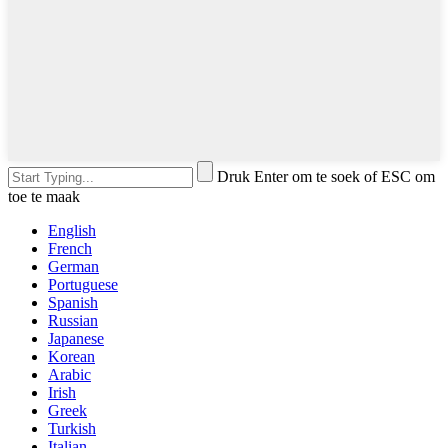
Druk Enter om te soek of ESC om
toe te maak
English
French
German
Portuguese
Spanish
Russian
Japanese
Korean
Arabic
Irish
Greek
Turkish
Italian