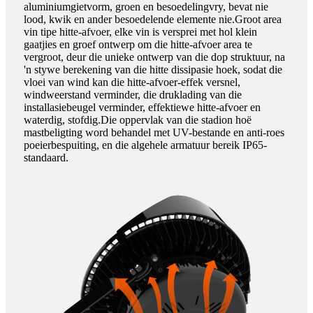
aluminiumgietvorm, groen en besoedelingvry, bevat nie
lood, kwik en ander besoedelende elemente nie.Groot area
vin tipe hitte-afvoer, elke vin is versprei met hol klein
gaatjies en groef ontwerp om die hitte-afvoer area te
vergroot, deur die unieke ontwerp van die dop struktuur, na
'n stywe berekening van die hitte dissipasie hoek, sodat die
vloei van wind kan die hitte-afvoer-effek versnel,
windweerstand verminder, die druklading van die
installasiebeugel verminder, effektiewe hitte-afvoer en
waterdig, stofdig.Die oppervlak van die stadion hoë
mastbeligting word behandel met UV-bestande en anti-roes
poeierbespuiting, en die algehele armatuur bereik IP65-
standaard.