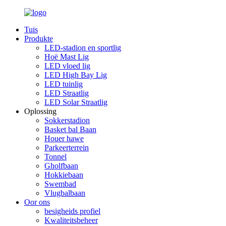
Tuis
Produkte
LED-stadion en sportlig
Hoë Mast Lig
LED vloed lig
LED High Bay Lig
LED tuinlig
LED Straatlig
LED Solar Straatlig
Oplossing
Sokkerstadion
Basket bal Baan
Houer hawe
Parkeerterrein
Tonnel
Gholfbaan
Hokkiebaan
Swembad
Vlugbalbaan
Oor ons
besigheids profiel
Kwaliteitsbeheer