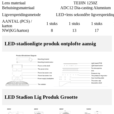
Lens materiaal
TEIJIN 1250Z
Behuisingsmateriaal
ADC12 Dia-casting Alumnium
Ligverspreidingsmetode
LED+lens sekondêre ligverspreidin
AANTAL (PCS) /
1 stuks
1 stuks
1 stuks
karton
NW(KG/karton)
8
13
17
LED-stadionligte produk ontplofte aansig
LED Stadion Lig Produk Grootte