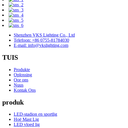
Shenzhen VKS Lighting Co., Ltd
Telefoon: +86 0755-81784030
E-mail: info@vkslighting.com
TUIS
Produkte
Oplossing
Oor ons
Nuus
Kontak Ons
produk
LED-stadion en sportlig
Hoë Mast Lig
LED vloed lig