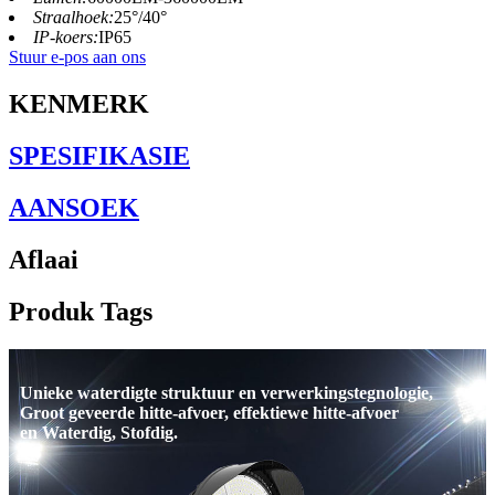
Straalhoek:
25°/40°
IP-koers:
IP65
Stuur e-pos aan ons
KENMERK
SPESIFIKASIE
AANSOEK
Aflaai
Produk Tags
Unieke waterdigte struktuur en verwerkingstegnologie,
Groot geveerde hitte-afvoer, effektiewe hitte-afvoer
en Waterdig, Stofdig.