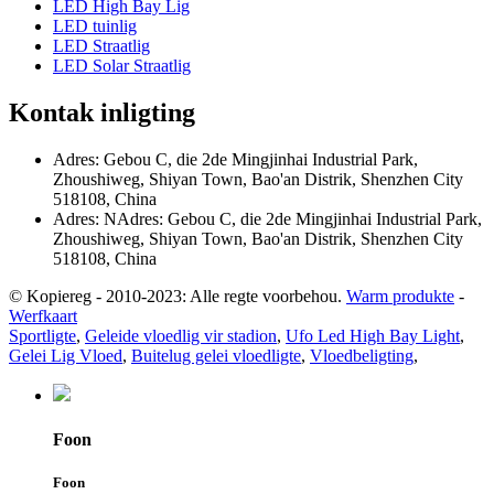
LED High Bay Lig
LED tuinlig
LED Straatlig
LED Solar Straatlig
Kontak inligting
Adres: Gebou C, die 2de Mingjinhai Industrial Park,
Zhoushiweg, Shiyan Town, Bao'an Distrik, Shenzhen City
518108, China
Adres: NAdres: Gebou C, die 2de Mingjinhai Industrial Park,
Zhoushiweg, Shiyan Town, Bao'an Distrik, Shenzhen City
518108, China
© Kopiereg - 2010-2023: Alle regte voorbehou.
Warm produkte
-
Werfkaart
Sportligte
,
Geleide vloedlig vir stadion
,
Ufo Led High Bay Light
,
Gelei Lig Vloed
,
Buitelug gelei vloedligte
,
Vloedbeligting
,
Foon
Foon