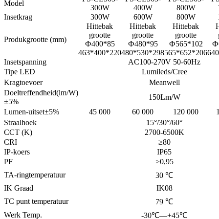
Model
300W
400W
800W
Insetkrag
300W
600W
800W
Hittebak
Hittebak
Hittebak
H
grootte
grootte
grootte
Produkgrootte (mm)
Ф400*85
Ф480*95
Ф565*102
Ф
463*400*220
480*530*298
565*652*206
640
Insetspanning
AC100-270V 50-60Hz
Tipe LED
Lumileds/Cree
Kragtoevoer
Meanwell
Doeltreffendheid(lm/W)
150Lm/W
±5%
Lumen-uitset±5%
45 000
60 000
120 000
Straalhoek
15°/30°/60°
CCT (K)
2700-6500K
CRI
≥80
IP-koers
IP65
PF
≥0,95
TA-ringtemperatuur
30 ℃
IK Graad
IK08
TC punt temperatuur
79 ℃
Werk Temp.
-30℃—+45℃