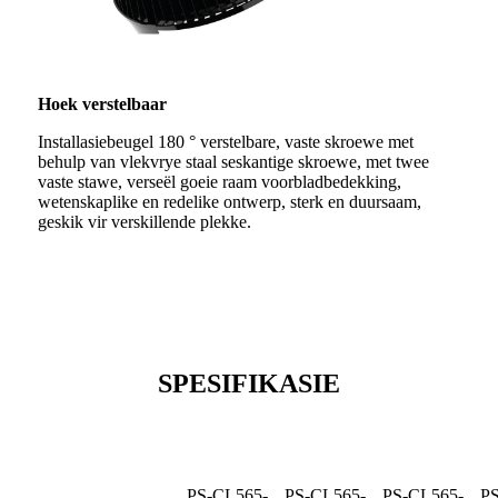
Hoek verstelbaar
Installasiebeugel 180 ° verstelbare, vaste skroewe met
behulp van vlekvrye staal seskantige skroewe, met twee
vaste stawe, verseël goeie raam voorbladbedekking,
wetenskaplike en redelike ontwerp, sterk en duursaam,
geskik vir verskillende plekke.
SPESIFIKASIE
PS-CL565-
PS-CL565-
PS-CL565-
PS