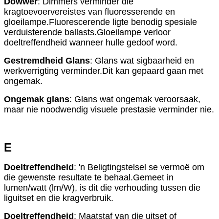
Dowwer
: Dimmers verminder die
kragtoevoervereistes van fluoresserende en
gloeilampe.Fluorescerende ligte benodig spesiale
verduisterende ballasts.Gloeilampe verloor
doeltreffendheid wanneer hulle gedoof word.
Gestremdheid Glans
: Glans wat sigbaarheid en
werkverrigting verminder.Dit kan gepaard gaan met
ongemak.
Ongemak glans
: Glans wat ongemak veroorsaak,
maar nie noodwendig visuele prestasie verminder nie.
E
Doeltreffendheid
: 'n Beligtingstelsel se vermoë om
die gewenste resultate te behaal.Gemeet in
lumen/watt (lm/W), is dit die verhouding tussen die
liguitset en die kragverbruik.
Doeltreffendheid
: Maatstaf van die uitset of