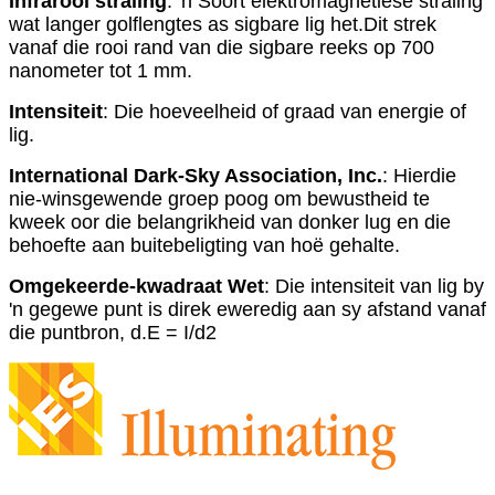
Infrarooi straling
: 'n Soort elektromagnetiese straling
wat langer golflengtes as sigbare lig het.Dit strek
vanaf die rooi rand van die sigbare reeks op 700
nanometer tot 1 mm.
Intensiteit
: Die hoeveelheid of graad van energie of
lig.
International Dark-Sky Association, Inc.
: Hierdie
nie-winsgewende groep poog om bewustheid te
kweek oor die belangrikheid van donker lug en die
behoefte aan buitebeligting van hoë gehalte.
Omgekeerde-kwadraat Wet
: Die intensiteit van lig by
'n gegewe punt is direk eweredig aan sy afstand vanaf
die puntbron, d.E = I/d2