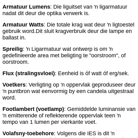
Armatuur Lumens
: Die liguitset van 'n ligarmatuur
nadat dit deur die optika verwerk is.
Armatuur Watts
: Die totale krag wat deur 'n ligtoestel
gebruik word.Dit sluit kragverbruik deur die lampe en
ballast in.
Spreilig
: 'n Ligarmatuur wat ontwerp is om 'n
gedefinieerde area met beligting te "oorstroom", of
oorstroom.
Flux (stralingsvloei)
: Eenheid is óf watt óf erg/sek.
Voetkers
: Verligting op 'n oppervlak geproduseer deur
'n puntbron wat eenvormig by een candela uitgestraal
word.
Footlambert (voetlamp)
: Gemiddelde luminansie van
'n emitterende of reflekterende oppervlak teen 'n
tempo van 1 lumen per vierkante voet.
Volafsny-toebehore
: Volgens die IES is dit 'n