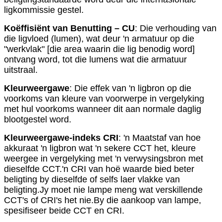
ligkommissie gestel.
Koëffisiënt van Benutting – CU
: Die verhouding van
die ligvloed (lumen), wat deur 'n armatuur op die
"werkvlak" [die area waarin die lig benodig word]
ontvang word, tot die lumens wat die armatuur
uitstraal.
Kleurweergawe
: Die effek van 'n ligbron op die
voorkoms van kleure van voorwerpe in vergelyking
met hul voorkoms wanneer dit aan normale daglig
blootgestel word.
Kleurweergawe-indeks CRI
: 'n Maatstaf van hoe
akkuraat 'n ligbron wat 'n sekere CCT het, kleure
weergee in vergelyking met 'n verwysingsbron met
dieselfde CCT.'n CRI van hoë waarde bied beter
beligting by dieselfde of selfs laer vlakke van
beligting.Jy moet nie lampe meng wat verskillende
CCT's of CRI's het nie.By die aankoop van lampe,
spesifiseer beide CCT en CRI.