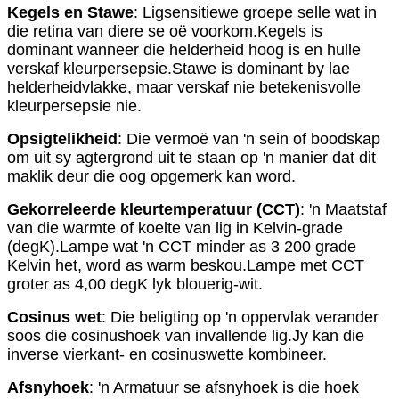
Kegels en Stawe
: Ligsensitiewe groepe selle wat in
die retina van diere se oë voorkom.Kegels is
dominant wanneer die helderheid hoog is en hulle
verskaf kleurpersepsie.Stawe is dominant by lae
helderheidvlakke, maar verskaf nie betekenisvolle
kleurpersepsie nie.
Opsigtelikheid
: Die vermoë van 'n sein of boodskap
om uit sy agtergrond uit te staan ​​op 'n manier dat dit
maklik deur die oog opgemerk kan word.
Gekorreleerde kleurtemperatuur (CCT)
: 'n Maatstaf
van die warmte of koelte van lig in Kelvin-grade
(degK).Lampe wat 'n CCT minder as 3 200 grade
Kelvin het, word as warm beskou.Lampe met CCT
groter as 4,00 degK lyk blouerig-wit.
Cosinus wet
: Die beligting op 'n oppervlak verander
soos die cosinushoek van invallende lig.Jy kan die
inverse vierkant- en cosinuswette kombineer.
Afsnyhoek
: 'n Armatuur se afsnyhoek is die hoek