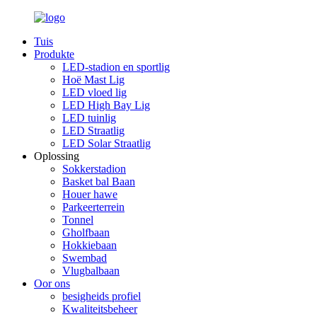
Tuis
Produkte
LED-stadion en sportlig
Hoë Mast Lig
LED vloed lig
LED High Bay Lig
LED tuinlig
LED Straatlig
LED Solar Straatlig
Oplossing
Sokkerstadion
Basket bal Baan
Houer hawe
Parkeerterrein
Tonnel
Gholfbaan
Hokkiebaan
Swembad
Vlugbalbaan
Oor ons
besigheids profiel
Kwaliteitsbeheer