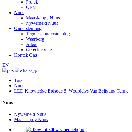
Projek
OEM
Nuus
Maatskappy Nuus
Nywerheid Nuus
Ondersteuning
Tegniese ondersteuning
Waarborg
Aflaai
Gereelde vrae
Kontak Ons
EN
Tuis
Nuus
LED Knowledge Episode 5: Woordelys Van Beligting Terme
Nuus
Nywerheid Nuus
Maatskappy Nuus