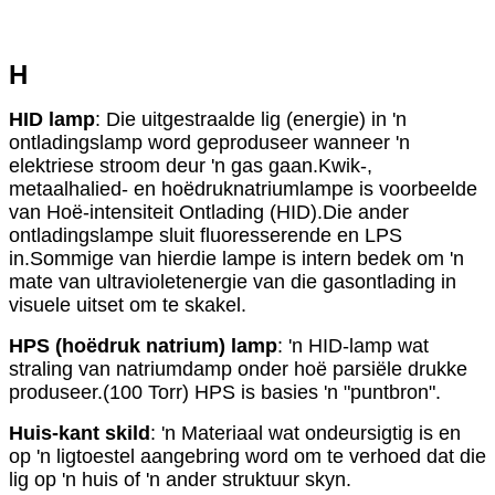
H
HID lamp
: Die uitgestraalde lig (energie) in 'n
ontladingslamp word geproduseer wanneer 'n
elektriese stroom deur 'n gas gaan.Kwik-,
metaalhalied- en hoëdruknatriumlampe is voorbeelde
van Hoë-intensiteit Ontlading (HID).Die ander
ontladingslampe sluit fluoresserende en LPS
in.Sommige van hierdie lampe is intern bedek om 'n
mate van ultravioletenergie van die gasontlading in
visuele uitset om te skakel.
HPS (hoëdruk natrium) lamp
: 'n HID-lamp wat
straling van natriumdamp onder hoë parsiële drukke
produseer.(100 Torr) HPS is basies 'n "puntbron".
Huis-kant skild
: 'n Materiaal wat ondeursigtig is en
op 'n ligtoestel aangebring word om te verhoed dat die
lig op 'n huis of 'n ander struktuur skyn.