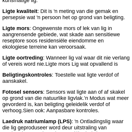
kunsmatige lig.
Ligte kwaliteit
: Dit is 'n meting van die gemak en
persepsie wat 'n persoon het op grond van beligting.
Ligte mors
: Ongewenste mors of lek van lig in
aangrensende gebiede, wat skade aan sensitiewe
reseptore soos residensiële eiendomme en
ekologiese terreine kan veroorsaak.
Ligte oortreding
: Wanneer lig val waar dit nie verlang
of vereis word nie.Ligte mors Lig wat opvallend is
Beligtingskontroles
: Toestelle wat ligte verdof of
aanskakel.
Fotosel sensors
: Sensors wat ligte aan of af skakel
op grond van die natuurlike ligvlak.’n Modus wat meer
gevorderd is, kan beligting geleidelik verdof of
verhoog.Sien ook: Aanpasbare kontroles.
Laedruk natriumlamp (LPS)
: 'n Ontladingslig waar
die lig geproduseer word deur uitstraling van