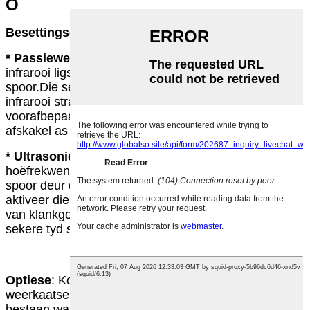
O
Besettingsensors
* Passiewe infrarooi
: 'n Beligtingbeheerstelsel wat
infrarooi ligstrale gebruik om beweging op te
spoor.Die sensor aktiveer die beligtingstelsel wanneer
infrarooi strale deur beweging ontwrig word.Na 'n
voorafbepaalde tydperk sal die stelsel die ligte
afskakel as geen beweging bespeur is nie.
* Ultrasonies
: Dit is 'n beligtingsbeheerstelsel wat
hoëfrekwensie klankpulse gebruik om beweging op te
spoor deur dieptepersepsie te gebruik.Die sensor
aktiveer die beligtingstelsel wanneer die frekwensie
van klankgolwe verander.Die stelsel sal die ligte na 'n
sekere tyd sonder enige beweging afskakel.
Optiese
: Komponente van 'n armatuur, soos
weerkaatsers en refraktors waaruit die gedeelte
bestaan ​​wat lig uitstraal.