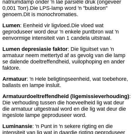
natriumdamp onder 'n lae parsiële druk (ongeveer
0,001 Torr).Die LPS-lamp word 'n "buisbron"
genoem.Dit is monochromaties.
Lumen
: Eenheid vir ligvloed.Die vloed wat
geproduseer word deur 'n enkele puntbron wat 'n
eenvormige intensiteit van 1 candela uitstraal.
Lumen depresiasie faktor
: Die liguitset van 'n
armatuur neem mettertyd af as gevolg van die lamp
se dalende doeltreffendheid, vuilophoping en ander
faktore.
Armatuur
: 'n Hele beligtingseenheid, wat toebehore,
ballasts en lampe insluit.
Armatuurdoeltreffendheid (ligemissieverhouding)
:
Die verhouding tussen die hoeveelheid lig wat deur
die armatuur uitgestraal word en die lig wat deur die
ingeslote lampe geproduseer word.
Luminansie
: 'n Punt in 'n sekere rigting en die
intensiteit van lig wat in daardie rigting geproduseer